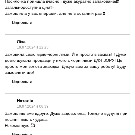
Посилочка прийшла вчасно і дуже акуратно запакована🎁
Загальнодоступна ціна✨
Замовляла у вас вперший, але не в останній раз ❣️
Відповісти
Ліза
19.07.2024 в 22:25
Замовила свою мрію-чорні лінзи. Й я просто в захваті!!! Дуже
довго шукала продавця у якого є чорні лінзи ДЛЯ ЗОРУ! Це
просто моя золота знахідка! Дякую вам за вашу роботу! Буду
замовляти ще!
Відповісти
Наталія
19.07.2024 в 08:39
Замовляю вже вдруге. Дуже задоволена, Тонкі,не відчутні при
носінні, якість чудова.
Рекомендую 🥰
Відповісти