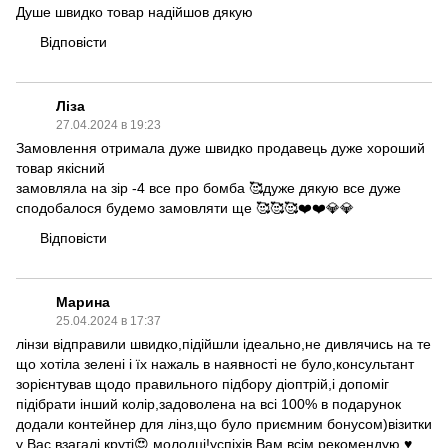
Душе швидко товар надійшов дякую
Відповісти
Ліза
27.04.2024 в 19:23
Замовлення отримала дуже швидко продавець дуже хороший
товар якісний
замовляла на зір -4 все про бомба 🥰дуже дякую все дуже
сподобалося будемо замовляти ще 🥰🥰🥰❤️❤️💎💎
Відповісти
Марина
25.04.2024 в 17:37
лінзи відправили швидко,підійшли ідеально,не дивлячись на те
що хотіла зелені і їх нажаль в наявності не було,консультант
зорієнтував щодо правильного підбору діоптрій,і допоміг
підібрати інший колір,задоволена на всі 100% в подарунок
додали контейнер для лінз,що було приємним бонусом)візитки
у Вас взагалі круті😍 молодці!успіхів Вам,всім рекомендую ♥️